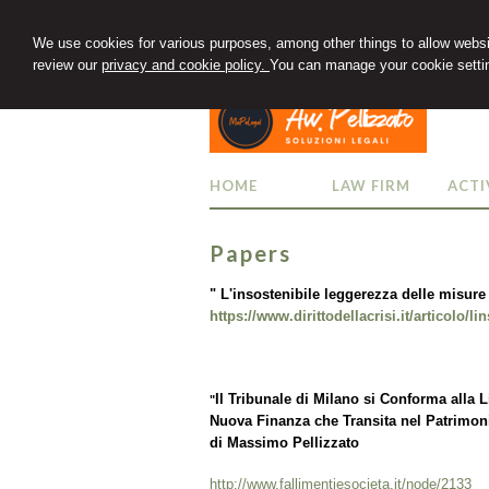
We use cookies for various purposes, among other things to allow websit
review our
privacy and cookie policy.
You can manage your cookie settin
HOME
LAW FIRM
ACTI
Papers
" L'insostenibile leggerezza delle misure 
https://www.dirittodellacrisi.it/articolo/l
Il Tribunale di Milano si Conforma alla L
"
Nuova Finanza che Transita nel Patrimonio
di Massimo Pellizzato
http://www.fallimentiesocieta.it/node/2133