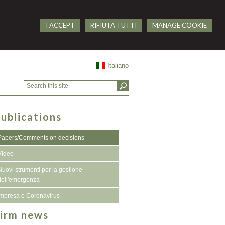
I ACCEPT
RIFIUTA TUTTI
MANAGE COOKIE
Italiano
ublications
Papers/Comments on decisions
Video
Nuovi strumenti per la gestione
dell'emergenza
Impresa e Coronavirus
irm news