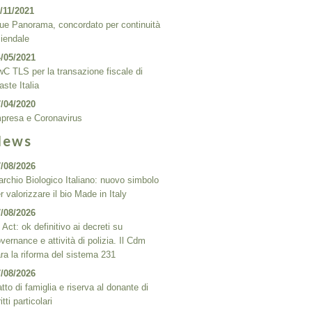
/11/2021
ue Panorama, concordato per continuità
iendale
/05/2021
C TLS per la transazione fiscale di
ste Italia
/04/2020
presa e Coronavirus
News
/08/2026
rchio Biologico Italiano: nuovo simbolo
r valorizzare il bio Made in Italy
/08/2026
 Act: ok definitivo ai decreti su
vernance e attività di polizia. Il Cdm
ra la riforma del sistema 231
/08/2026
tto di famiglia e riserva al donante di
ritti particolari