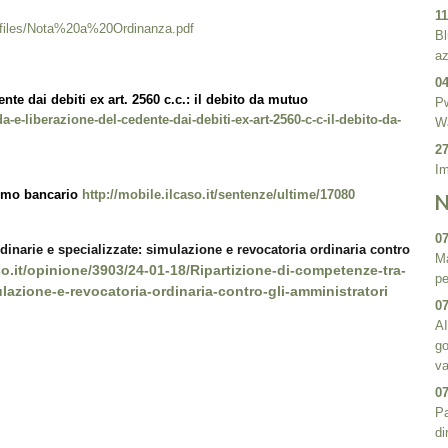
11
ult/files/Nota%20a%20Ordinanza.pdf
Bl
az
04
te dai debiti ex art. 2560 c.c.: il debito da mutuo
Pw
e-liberazione-del-cedente-dai-debiti-ex-art-2560-c-c-il-debito-da-
Wa
27
Im
ismo bancario
http://mobile.ilcaso.it/sentenze/ultime/17080
07
dinarie e specializzate: simulazione e revocatoria ordinaria contro
Ma
aso.it/opinione/3903/24-01-18/Ripartizione-di-competenze-tra-
pe
ulazione-e-revocatoria-ordinaria-contro-gli-amministratori
07
AI
go
va
07
Pa
di