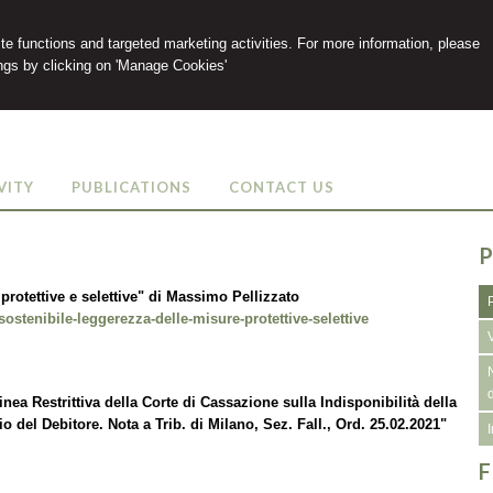
e functions and targeted marketing activities. For more information, please
gs by clicking on 'Manage Cookies'
VITY
PUBLICATIONS
CONTACT US
P
protettive e selettive" di Massimo Pellizzato
insostenibile-leggerezza-delle-misure-protettive-selettive
inea Restrittiva della Corte di Cassazione sulla Indisponibilità della
 del Debitore. Nota a Trib. di Milano, Sez. Fall., Ord. 25.02.2021"
F