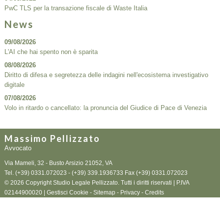
PwC TLS per la transazione fiscale di Waste Italia
News
09/08/2026
L'AI che hai spento non è sparita
08/08/2026
Diritto di difesa e segretezza delle indagini nell'ecosistema investigativo
digitale
07/08/2026
Volo in ritardo o cancellato: la pronuncia del Giudice di Pace di Venezia
Massimo Pellizzato
Avvocato
Via Mameli, 32 -
Busto Arsizio
21052
,
VA
Tel.
(+39) 0331.072023 - (+39) 339.1936733
Fax
(+39) 0331.072023
© 2026 Copyright Studio Legale Pellizzato. Tutti i diritti riservati | P.IVA
02144900020 |
Gestisci Cookie
-
Sitemap
-
Privacy
-
Credits